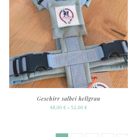
Geschirr salbei hellgrau
Preisspanne:
48,00
€
–
52,00
€
48,00 €
bis
52,00 €