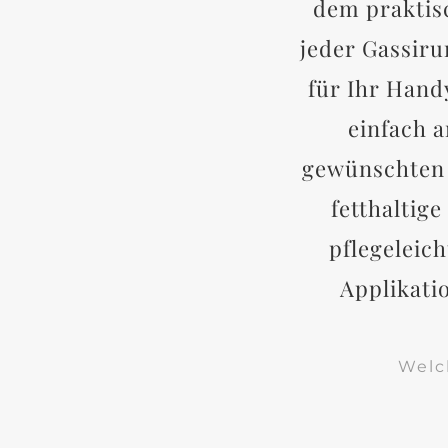
dem praktisc
jeder Gassiru
für Ihr Hand
einfach a
gewünschten 
fetthaltig
pflegeleic
Applikati
Welc