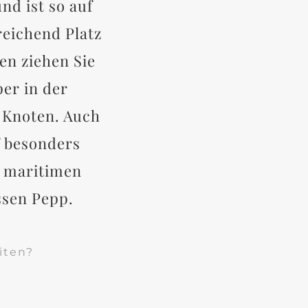
nd ist so auf
reichend Platz
en ziehen Sie
per in der
 Knoten. Auch
f besonders
e maritimen
ssen Pepp.
iten?