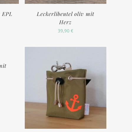
t EPL
Leckerlibeutel oliv mit
Herz
39,90
€
mit