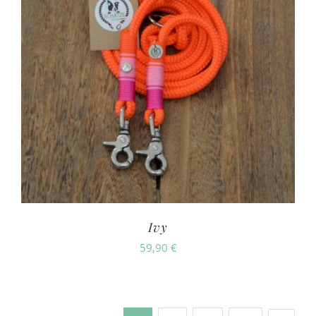
Ivy
59,90
€