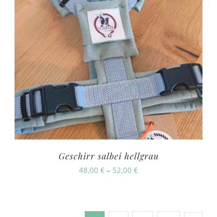
Geschirr salbei hellgrau
Preisspanne:
48,00
€
–
52,00
€
48,00 €
bis
52,00 €