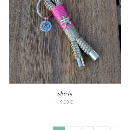
Shirin
19,90
€