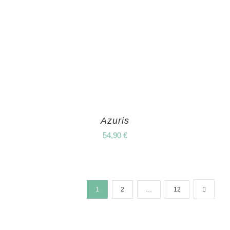
Azuris
54,90
€
1
2
…
12