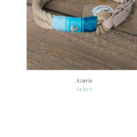
Azuris
54,90
€