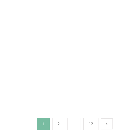
1
2
…
12