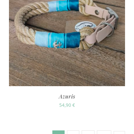
Azuris
54,90
€