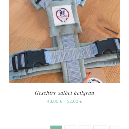
Geschirr salbei hellgrau
Preisspanne:
48,00
€
–
52,00
€
48,00 €
bis
52,00 €