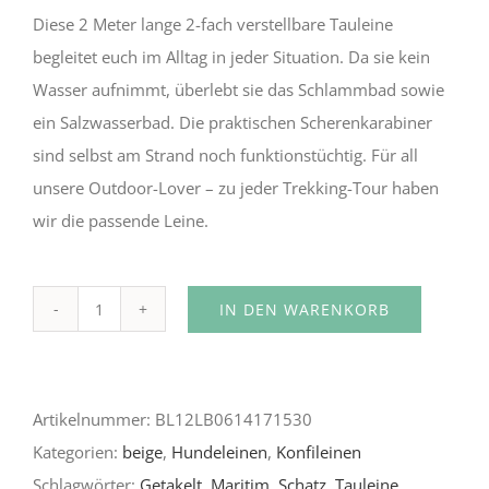
Diese 2 Meter lange 2-fach verstellbare Tauleine
begleitet euch im Alltag in jeder Situation. Da sie kein
Wasser aufnimmt, überlebt sie das Schlammbad sowie
ein Salzwasserbad. Die praktischen Scherenkarabiner
sind selbst am Strand noch funktionstüchtig. Für all
unsere Outdoor-Lover – zu jeder Trekking-Tour haben
wir die passende Leine.
IN DEN WARENKORB
Amphora
Alternative:
Menge
Artikelnummer:
BL12LB0614171530
Kategorien:
beige
,
Hundeleinen
,
Konfileinen
Schlagwörter:
Getakelt
,
Maritim
,
Schatz
,
Tauleine