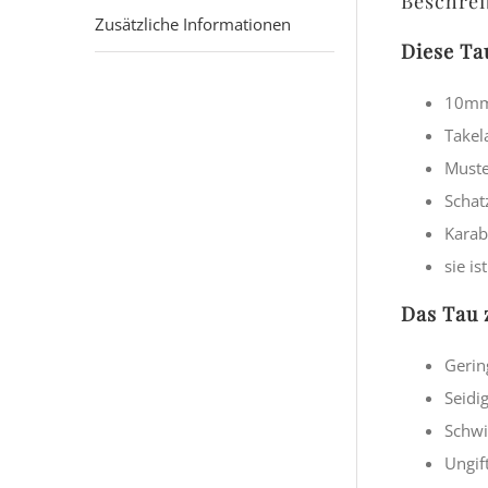
Beschre
Zusätzliche Informationen
Diese Ta
10mm 
Takel
Muste
Schat
Karab
sie i
Das Tau 
Gerin
Seidi
Schwi
Ungif