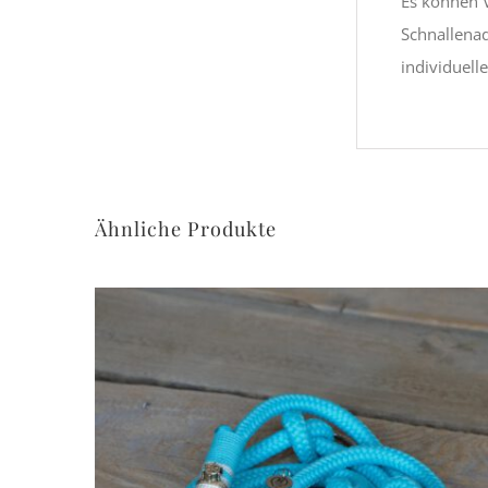
Es können V
Schnallena
individuell
Ähnliche Produkte