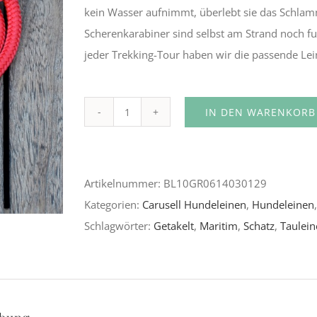
kein Wasser aufnimmt, überlebt sie das Schlam
Scherenkarabiner sind selbst am Strand noch fu
jeder Trekking-Tour haben wir die passende Lei
IN DEN WARENKORB
Aurora
Alternative:
Menge
Artikelnummer:
BL10GR0614030129
Kategorien:
Carusell Hundeleinen
,
Hundeleinen
Schlagwörter:
Getakelt
,
Maritim
,
Schatz
,
Taulein