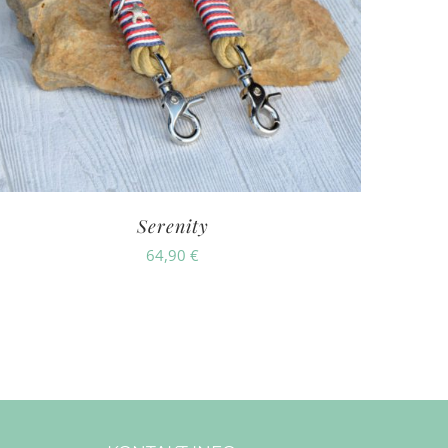
Serenity
64,90
€