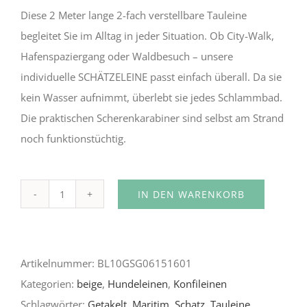
Diese 2 Meter lange 2-fach verstellbare Tauleine
begleitet Sie im Alltag in jeder Situation. Ob City-Walk,
Hafenspaziergang oder Waldbesuch – unsere
individuelle SCHÄTZELEINE passt einfach überall. Da sie
kein Wasser aufnimmt, überlebt sie jedes Schlammbad.
Die praktischen Scherenkarabiner sind selbst am Strand
noch funktionstüchtig.
IN DEN WARENKORB
Endeavor
Alternative:
Menge
Artikelnummer:
BL10GSG06151601
Kategorien:
beige
,
Hundeleinen
,
Konfileinen
Schlagwörter:
Getakelt
,
Maritim
,
Schatz
,
Tauleine