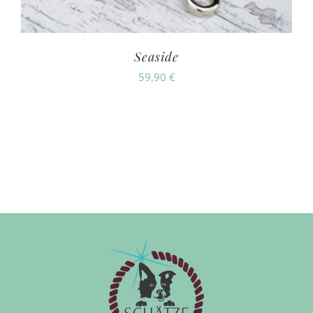
Seaside
59,90
€