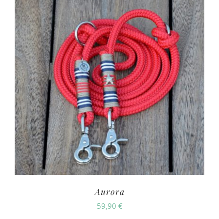
Aurora
59,90
€