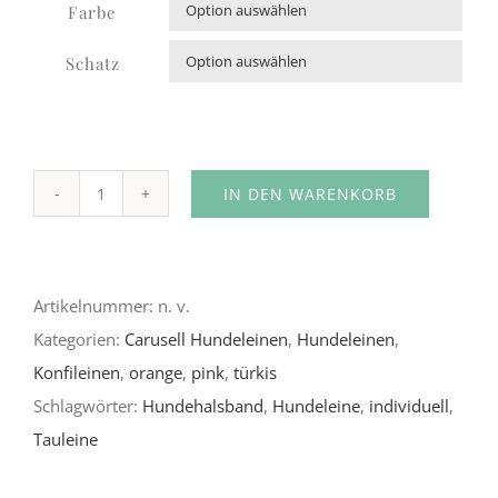
Farbe

Schatz

IN DEN WARENKORB
Renegade
mit
Alternative:
orangem
Artikelnummer:
n. v.
Tau
Kategorien:
Carusell Hundeleinen
,
Hundeleinen
,
Menge
Konfileinen
,
orange
,
pink
,
türkis
Schlagwörter:
Hundehalsband
,
Hundeleine
,
individuell
,
Tauleine