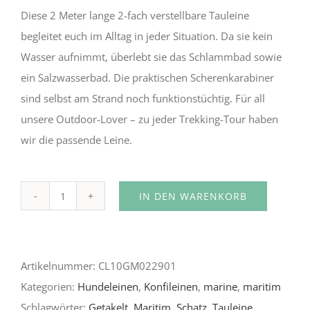
Diese 2 Meter lange 2-fach verstellbare Tauleine
begleitet euch im Alltag in jeder Situation. Da sie kein
Wasser aufnimmt, überlebt sie das Schlammbad sowie
ein Salzwasserbad. Die praktischen Scherenkarabiner
sind selbst am Strand noch funktionstüchtig. Für all
unsere Outdoor-Lover – zu jeder Trekking-Tour haben
wir die passende Leine.
IN DEN WARENKORB
Vivid
Alternative:
Blue
Menge
Artikelnummer:
CL10GM022901
Kategorien:
Hundeleinen
,
Konfileinen
,
marine
,
maritim
Schlagwörter:
Getakelt
,
Maritim
,
Schatz
,
Tauleine