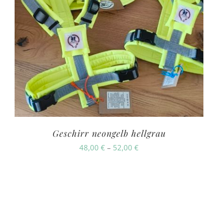
Geschirr neongelb hellgrau
Preisspanne:
48,00
€
–
52,00
€
48,00 €
bis
52,00 €