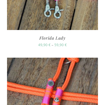
Florida Lady
Preisspanne:
49,90
€
–
59,90
€
49,90 €
bis
59,90 €