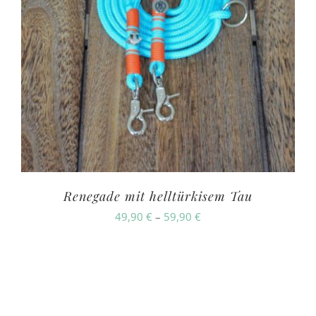
Renegade mit helltürkisem Tau
Preisspanne:
49,90
€
–
59,90
€
49,90 €
bis
59,90 €