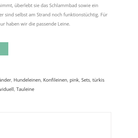
ufnimmt, überlebt sie das Schlammbad sowie ein
r sind selbst am Strand noch funktionstüchtig. Für
our haben wir die passende Leine.
änder
,
Hundeleinen
,
Konfileinen
,
pink
,
Sets
,
türkis
viduell
,
Tauleine