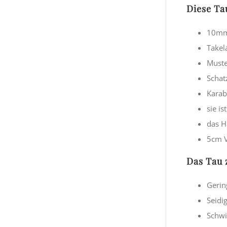
Diese Ta
10mm 
Takela
Muste
Schat
Karab
sie i
das H
5cm V
Das Tau 
Gerin
Seidi
Schwi