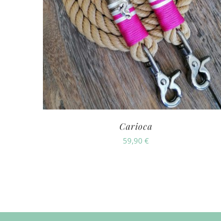
Carioca
59,90
€