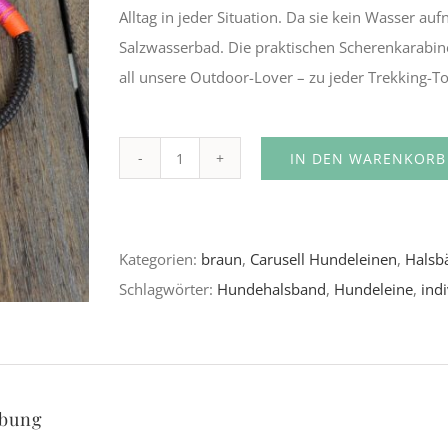
Alltag in jeder Situation. Da sie kein Wasser a
Salzwasserbad. Die praktischen Scherenkarabine
all unsere Outdoor-Lover – zu jeder Trekking-T
IN DEN WARENKORB
Tolumnia
Alternative:
&
Calanthe
Kategorien:
braun
,
Carusell Hundeleinen
,
Halsb
Menge
Schlagwörter:
Hundehalsband
,
Hundeleine
,
indi
ibung