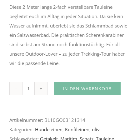
Diese 2 Meter lange 2-fach verstellbare Tauleine
begleitet euch im Alltag in jeder Situation. Da sie kein
Wasser aufnimmt, überlebt sie das Schlammbad sowie
ein Salzwasserbad. Die praktischen Scherenkarabiner
sind selbst am Strand noch funktionstüchtig. Für all
unsere Outdoor-Lover – zu jeder Trekking-Tour haben
wir die passende Leine.
IN DEN WARENKORB
Macarena
Alternative:
Menge
Artikelnummer:
BL10GO03121314
Kategorien:
Hundeleinen
,
Konfileinen
,
oliv
Schlagwörter:
Getakelt
,
Maritim
,
Schatz
,
Tauleine