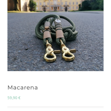
Macarena
59,90
€