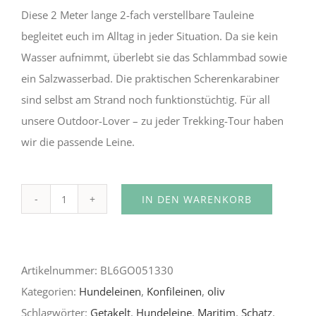
Diese 2 Meter lange 2-fach verstellbare Tauleine
begleitet euch im Alltag in jeder Situation. Da sie kein
Wasser aufnimmt, überlebt sie das Schlammbad sowie
ein Salzwasserbad. Die praktischen Scherenkarabiner
sind selbst am Strand noch funktionstüchtig. Für all
unsere Outdoor-Lover – zu jeder Trekking-Tour haben
wir die passende Leine.
IN DEN WARENKORB
Oliviette
Alternative:
Menge
Artikelnummer:
BL6GO051330
Kategorien:
Hundeleinen
,
Konfileinen
,
oliv
Schlagwörter:
Getakelt
,
Hundeleine
,
Maritim
,
Schatz
,