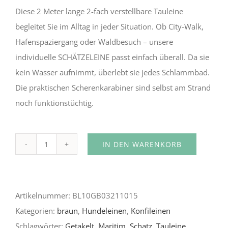
Diese 2 Meter lange 2-fach verstellbare Tauleine
begleitet Sie im Alltag in jeder Situation. Ob City-Walk,
Hafenspaziergang oder Waldbesuch – unsere
individuelle SCHÄTZELEINE passt einfach überall. Da sie
kein Wasser aufnimmt, überlebt sie jedes Schlammbad.
Die praktischen Scherenkarabiner sind selbst am Strand
noch funktionstüchtig.
IN DEN WARENKORB
Yolanda
Alternative:
Menge
Artikelnummer:
BL10GB03211015
Kategorien:
braun
,
Hundeleinen
,
Konfileinen
Schlagwörter:
Getakelt
,
Maritim
,
Schatz
,
Tauleine