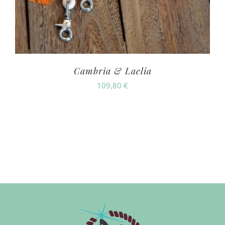
Cambria & Laelia
109,80
€