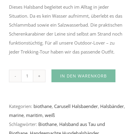
Dieses Halsband begleitet euch im Alltag in jeder
Situation. Da es kein Wasser aufnimmt, überlebt es das
Schlammbad sowie ein Salzwasserbad. Die praktischen
Scherenkarabiner der Leine sind selbst am Strand noch
funktionstüchtig. Für all unsere Outdoor-Lover – zu
jeder Trekking-Tour haben wir das passende Outfit.
IN DEN WARENKORB
Nordlys
Alternative:
Menge
Kategorien:
biothane
,
Carusell Halsbaender
,
Halsbänder
,
marine
,
maritim
,
weiß
Schlagwörter:
Biothane
,
Halsband aus Tau und
Biothane
,
Handgemachte Hundehalsbänder
,